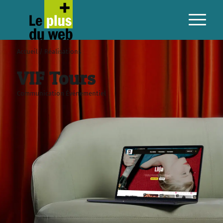
Culturel et évènementiel
Accueil
/
Réalisations
VIF Tours
Communication
Événementiel