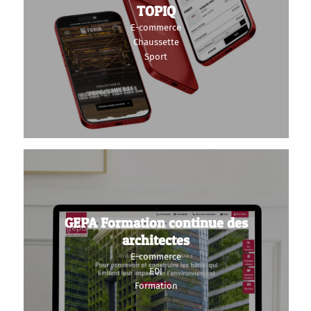
TOPIQ
E-commerce
Chaussette
Sport
GEPA Formation continue des
architectes
E-commerce
EDI
Formation