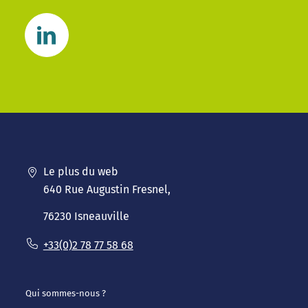
Le plus du web
640 Rue Augustin Fresnel,
76230 Isneauville
+33(0)2 78 77 58 68
Qui sommes-nous ?