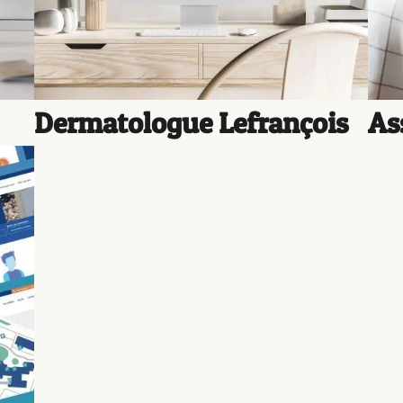
Dermatologue Lefrançois
As