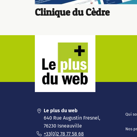
Clinique du Cèdre
Le plus du web
Qui s
640 Rue Augustin Fresnel,
76230 Isneauville
Nos pr
+33(0)2 78 77 58 68