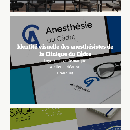
Identité visuelle des anesthésistes de
la Clinique du Cèdre
Logo / Image de marque
Atelier d'idéation
Branding