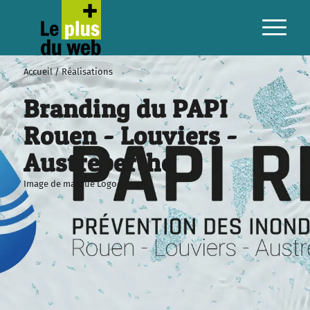
Logo / Image de marque
Accueil
/
Réalisations
Branding du PAPI
Rouen - Louviers -
Austreberthe
Image de marque
Logo
Rouen