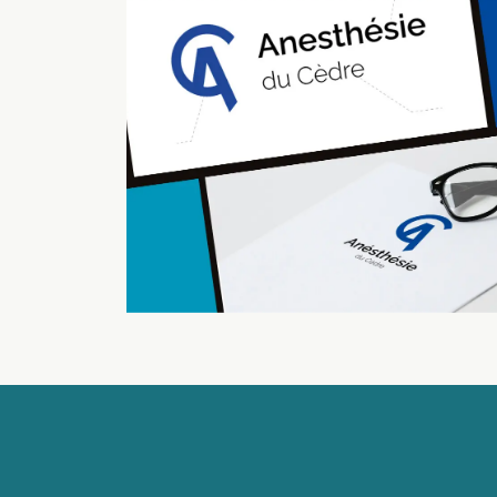
Identité visuelle des
anesthésistes de la Clinique
du Cèdre
Logo / Image de marque
Atelier d'idéation
Branding