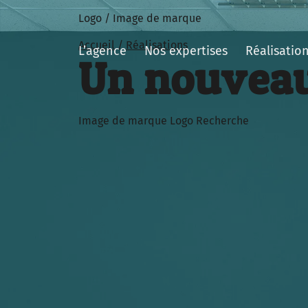
Logo / Image de marque
Accueil
/
Réalisations
L’agence
Nos expertises
Réalisatio
Un nouveau 
Image de marque
Logo
Recherche