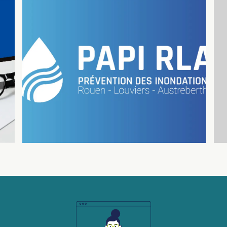
Branding du PAPI Rouen –
Louviers – Austreberthe
Logo / Image de marque
Image de marque
Logo