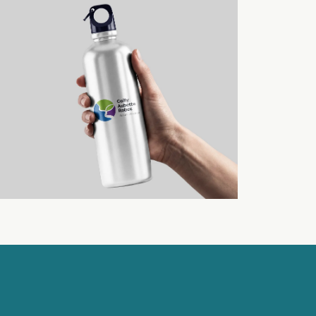
Identité graphique d’un
syndicat de bassin versant
Logo / Image de marque
Communication
Image de marque