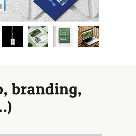
o, branding,
…)