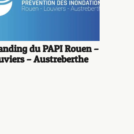
anding du PAPI Rouen –
uviers – Austreberthe