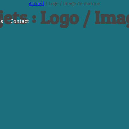
Accueil
/
Logo / Image de marque
jets : Logo / Im
ns
Contact